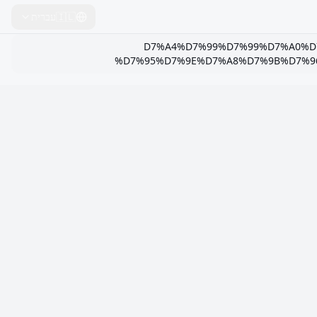
🇮🇱
עברית
D7%A4%D7%99%D7%99%D7%A0%D7-
%D7%95%D7%9E%D7%A8%D7%9B%D7%9